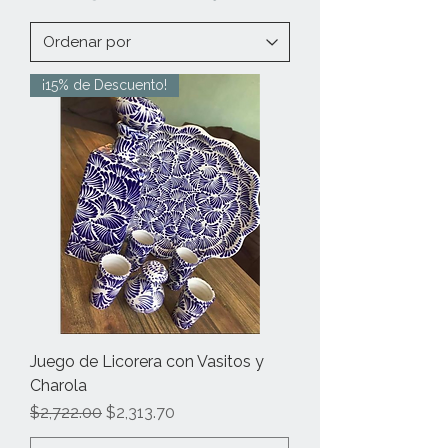
¡15% de Descuento!
Juego de Licorera con Vasitos y
Charola
Precio
Precio de oferta
$2,722.00
$2,313.70