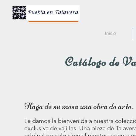
Inicio
Catálogo de Va
Haga de su mesa una obra de arte.
Le damos la bienvenida a nuestra colecci
exclusiva de vajillas. Una pieza de Talaver
original no solo sirve alimentos; cuenta u