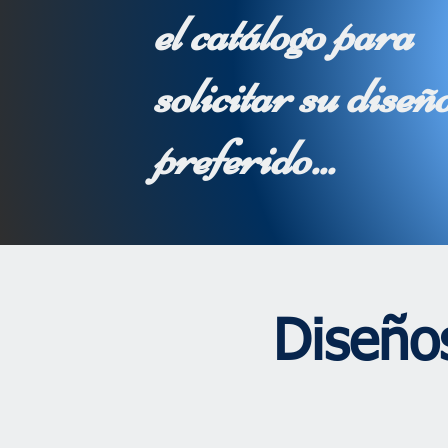
el catálogo para
solicitar su diseñ
preferido...
Diseños