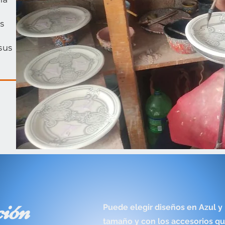
us
sus
ción
Puede elegir diseños en Azul y 
tamaño y con los accesorios qu