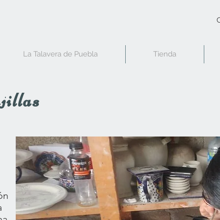
C
La Talavera de Puebla
Tienda
jillas
ón
a
na