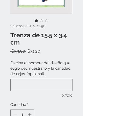
SKU: 20AZL-TRZ-10.5C
Trenza de 15.5 x 3.4
cm
Precio
Precio
 $39.00 
$31.20
de
oferta
Escriba el nombre del diseño que
eligió del muestrario y la cantidad
de cajas. (opcional)
0/500
Cantidad
*