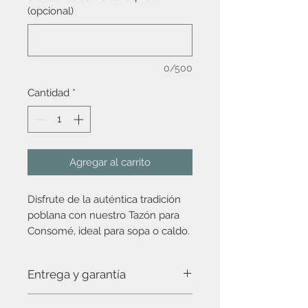
(opcional)
0/500
Cantidad
*
Agregar al carrito
Disfrute de la auténtica tradición
poblana con nuestro Tazón para
Consomé, ideal para sopa o caldo.
Esta pieza forma parte de nuestra
vajilla de línea, la cual puede
Entrega y garantía
solicitar individualmente o
acompañada de su plato para
Debido a la demanda y al proceso 100%