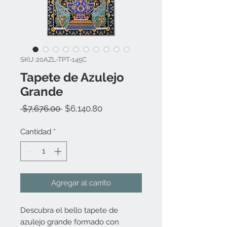
SKU: 20AZL-TPT-145C
Tapete de Azulejo
Grande
Precio
Precio
 $7,676.00 
$6,140.80
de
oferta
Cantidad
*
Agregar al carrito
Descubra el bello tapete de
azulejo grande formado con