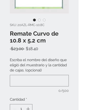
SKU: 20AZL-RMC-10.8C
Remate Curvo de
10.8 x 5.2 cm
Precio
Precio
 $23.00 
$18.40
de
oferta
Escriba el nombre del diseño que
eligió del muestrario y la cantidad
de cajas. (opcional)
0/500
Cantidad
*