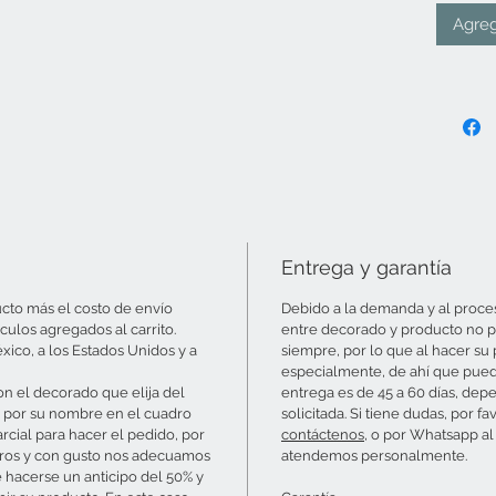
Agreg
Entrega y garantía
ucto más el costo de envío
Debido a la demanda y al proce
ulos agregados al carrito.
entre decorado y producto no pe
xico, a los Estados Unidos y a
siempre, por lo que al hacer su 
especialmente, de ahí que pued
n el decorado que elija del
entrega es de 45 a 60 días, dep
a por su nombre en el cuadro
solicitada. Si tiene dudas, por
arcial para hacer el pedido, por
contáctenos
, o por Whatsapp al
tros y con gusto nos adecuamos
atendemos personalmente.
 hacerse un anticipo del 50% y