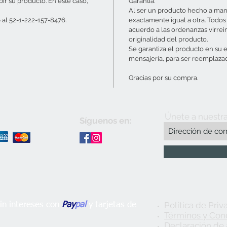
ibir su producto. En este caso,
Garantía.
Al ser un producto hecho a mano
al 52-1-222-157-8476.
exactamente igual a otra. Todos
acuerdo a las ordenanzas virrein
originalidad del producto.
Se garantiza el producto en su 
mensajería, para ser reemplazad
Gracias por su compra.
Únete a nuestra
Síguenos en:
Política de Priv
n intereses con
Pay
pal
y tarjetas de
Términos y Con
Declaración de 