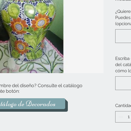
incluye
¿Quiere
Puedes 
Tiempo 
(opciona
Escriba
del cat
cómo lo
mbre del diseño? Consulte el catálogo
te botón:
tálogo de Decorados
Cantida