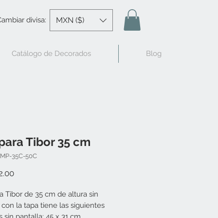
MXN ($)
ambiar divisa:
Catálogo de Decorados
Blog
ara Tibor 35 cm
LMP-35C-50C
Precio
2.00
 Tibor de 35 cm de altura sin
 con la tapa tiene las siguientes
 sin pantalla: 45 x 31 cm