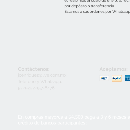
el resto más el costo de envío, al rec
por depósito o transferencia.
Estamos a sus órdenes por Whatsapp 
Contáctenos:
Aceptamos:
jcenriquez@live.com.mx
Teléfono y
Whatsapp:
52-1-222-157-8476
En compras mayores a $4,500 paga a 3 y 6 meses si
crédito de bancos participantes: