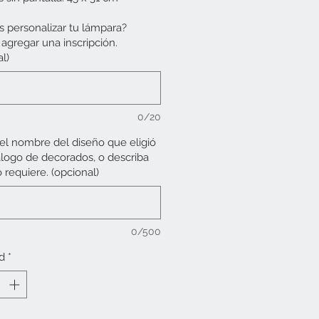
ndo tapa. Varios modelos.
s personalizar tu lámpara?
agregar una inscripción.
de elaboración desde 60 días.
l)
0/20
 el nombre del diseño que eligió
álogo de decorados, o describa
 requiere. (opcional)
0/500
d
*