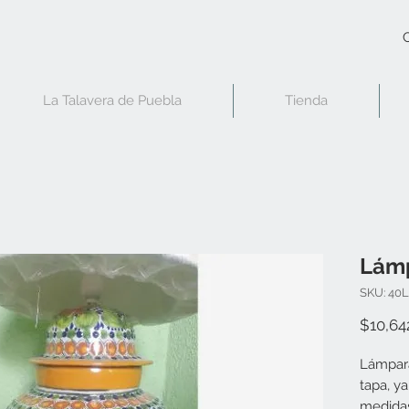
C
La Talavera de Puebla
Tienda
Lámp
SKU: 40
$10,64
Lámpara
tapa, ya
medidas