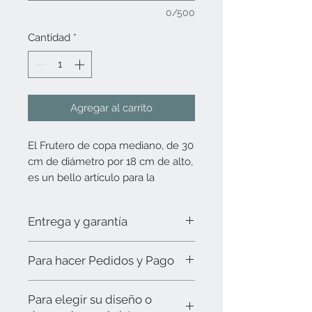
0/500
Cantidad
*
Agregar al carrito
El Frutero de copa mediano, de 30
cm de diámetro por 18 cm de alto,
es un bello artículo para la
decoración de su mesa y cocina,
que complementa perfectamente
Entrega y garantía
su vajilla.
Debido a la demanda y al proceso 100%
En Puebla en Talavera,
Para hacer Pedidos y Pago
artesanal, la combinación entre
promovemos la riqueza artesanal
decorado y producto no permite tener
El pedido automático en la página, es
inventarios disponibles siempre, por lo
de Puebla al ofrecerle piezas
Para elegir su diseño o
el costo total del producto y su envío. Si
que al hacer su pedido, el producto se
únicas que puede ordenar en su