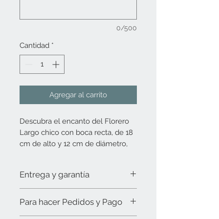
0/500
Cantidad
*
Agregar al carrito
Descubra el encanto del Florero
Largo chico con boca recta, de 18
cm de alto y 12 cm de diámetro,
elaborado artesanalmente para
realzar cualquier espacio en su
Entrega y garantía
hogar.
Entrega y garantía
En Puebla en Talavera,
Para hacer Pedidos y Pago
promovemos la cultura de Puebla
Debido a la demanda y al proceso 100%