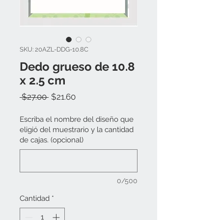
SKU: 20AZL-DDG-10.8C
Dedo grueso de 10.8
x 2.5 cm
Precio
Precio
 $27.00 
$21.60
de
oferta
Escriba el nombre del diseño que
eligió del muestrario y la cantidad
de cajas. (opcional)
0/500
Cantidad
*