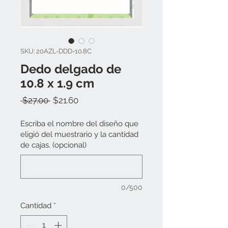
SKU: 20AZL-DDD-10.8C
Dedo delgado de
10.8 x 1.9 cm
Precio
Precio
 $27.00 
$21.60
de
oferta
Escriba el nombre del diseño que
eligió del muestrario y la cantidad
de cajas. (opcional)
0/500
Cantidad
*