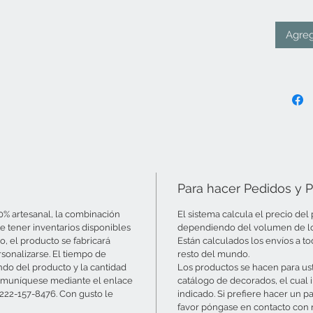
Agreg
Para hacer Pedidos y 
0% artesanal, la combinación
El sistema calcula el precio de
 tener inventarios disponibles
dependiendo del volumen de los 
o, el producto se fabricará
Están calculados los envíos a to
sonalizarse. El tiempo de
resto del mundo.
ndo del producto y la cantidad
Los productos se hacen para ust
r comuníquese mediante el enlace
catálogo de decorados, el cual 
-222-157-8476. Con gusto le
indicado. Si prefiere hacer un p
favor póngase en contacto con