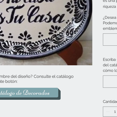
es una p
riqueza
colocar 
¿Desea 
parte de
Podemos
puede c
emblema
soporte
esplend
auténtic
Con dim
Escriba
combina
del cat
para re
cómo lo
Talaver
mbre del diseño? Consulte el catálogo
poblana
te botón:
llevand
tálogo de Decorados
mexican
Cantida