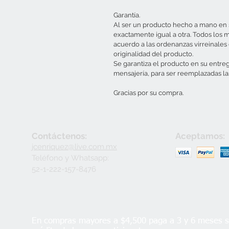
Garantía.
Al ser un producto hecho a mano en s
exactamente igual a otra. Todos los 
acuerdo a las ordenanzas virreinales d
originalidad del producto.
Se garantiza el producto en su entre
mensajería, para ser reemplazadas la
Gracias por su compra.
Contáctenos:
Aceptamos:
jcenriquez@live.com.mx
Teléfono y
Whatsapp:
52-1-222-157-8476
En compras mayores a $4,500 paga a 3 y 6 meses si