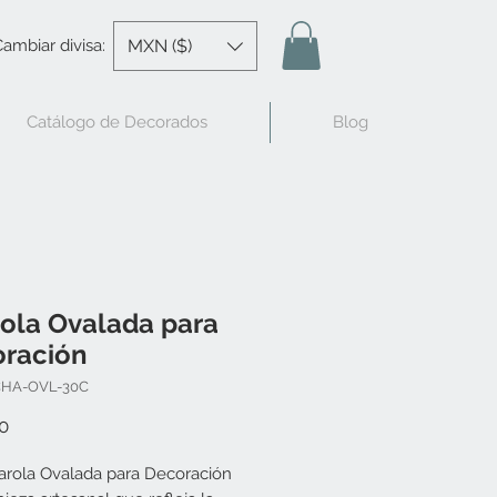
MXN ($)
ambiar divisa:
Catálogo de Decorados
Blog
ola Ovalada para
ración
CHA-OVL-30C
Precio
0
arola Ovalada para Decoración