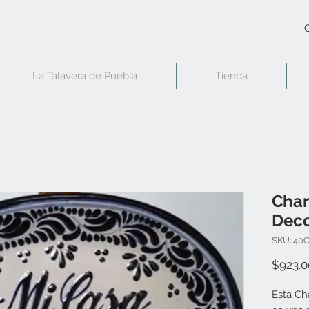
C
La Talavera de Puebla
Tienda
Char
Deco
SKU: 40
$923.0
Esta Ch