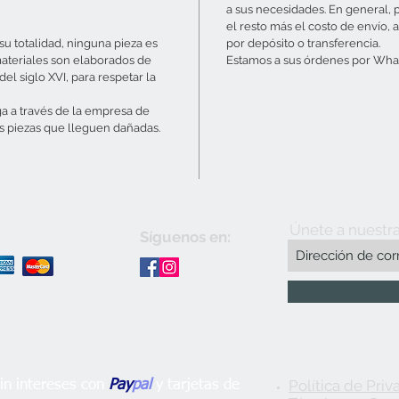
a sus necesidades. En general, 
el resto más el costo de envío, a
u totalidad, ninguna pieza es
por depósito o transferencia.
materiales son elaborados de
Estamos a sus órdenes por What
el siglo XVI, para respetar la
ga a través de la empresa de
s piezas que lleguen dañadas.
Únete a nuestra
Síguenos en:
Política de Priv
n intereses con
Pay
pal
y tarjetas de