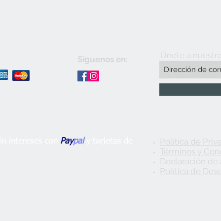
Únete a nuestra
Síguenos en:
Política de Priv
n intereses con
Pay
pal
y tarjetas de
Términos y Con
Declaración de 
Política de Dev