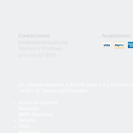
Contáctenos:
Aceptamos:
jcenriquez@live.com.mx
Teléfono y
Whatsapp:
52-1-222-157-8476
En compras mayores a $4,500 paga a 3 y 6 meses si
crédito de bancos participantes:
American Express
Banamex
BBVA Bancomer
Banorte
HSBC
Santander