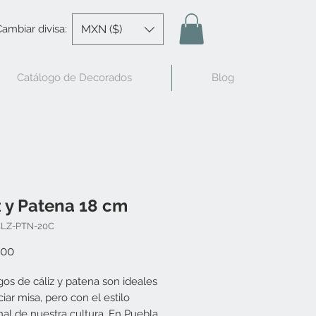
MXN ($)
ambiar divisa:
Catálogo de Decorados
Blog
z y Patena 18 cm
CLZ-PTN-20C
Precio
.00
gos de cáliz y patena son ideales
ciar misa, pero con el estilo
onal de nuestra cultura. En Puebla