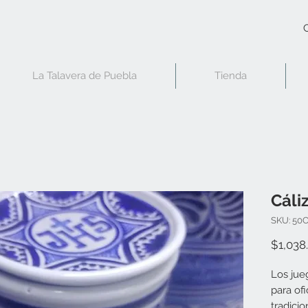
C
La Talavera de Puebla
Tienda
Cáli
SKU: 50
$1,038
Los jue
para ofi
tradici