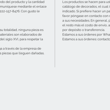
ndo del producto y la cantidad
Los productos se hacen para ust
r comuníquese mediante el enlace
catálogo de decorados, el cual 
-222-157-8476. Con gusto le
indicado. Si prefiere hacer un p
favor póngase en contacto con
a sus necesidades. En general, 
el resto más el costo de envío, a
u totalidad, ninguna pieza es
por depósito o transferencia.
materiales son elaborados de
Estamos a sus órdenes por What
el siglo XVI, para respetar la
Estamos a sus órdenes: contac
ga a través de la empresa de
s piezas que lleguen dañadas.