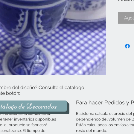
en Tala
artesan
Ago
de diám
diámetr
según s
consult
decorad
Cada pro
de Pueb
hacia t
su pedi
mbre del diseño? Consulte el catálogo
elabora
te botón:
Para hacer Pedidos y 
Lleve a
tálogo de Decorados
de fe y 
0% artesanal, la combinación
El sistema calcula el precio de
 tener inventarios disponibles
dependiendo del volumen de los 
o, el producto se fabricará
Están calculados los envíos a to
sonalizarse. El tiempo de
resto del mundo.