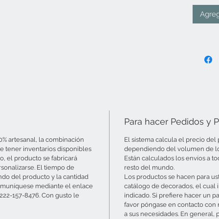
mundo.
Agreg
Para hacer Pedidos y 
0% artesanal, la combinación
El sistema calcula el precio de
 tener inventarios disponibles
dependiendo del volumen de los 
o, el producto se fabricará
Están calculados los envíos a to
sonalizarse. El tiempo de
resto del mundo.
ndo del producto y la cantidad
Los productos se hacen para ust
r comuníquese mediante el enlace
catálogo de decorados, el cual 
-222-157-8476. Con gusto le
indicado. Si prefiere hacer un p
favor póngase en contacto con
a sus necesidades. En general, 