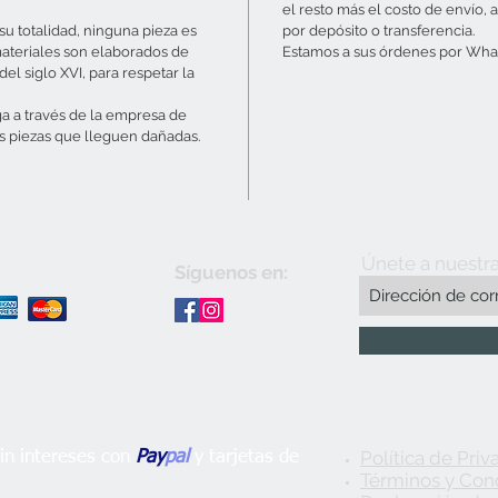
el resto más el costo de envío, a
u totalidad, ninguna pieza es
por depósito o transferencia.
materiales son elaborados de
Estamos a sus órdenes por What
el siglo XVI, para respetar la
ga a través de la empresa de
s piezas que lleguen dañadas.
Únete a nuestra
Síguenos en:
Política de Priv
n intereses con
Pay
pal
y tarjetas de
Términos y Con