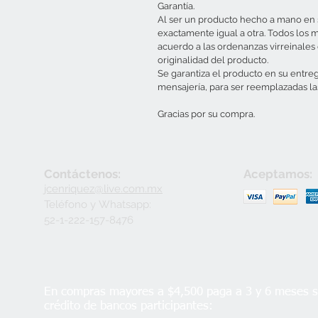
Garantía.
Al ser un producto hecho a mano en s
exactamente igual a otra. Todos los 
acuerdo a las ordenanzas virreinales d
originalidad del producto.
Se garantiza el producto en su entre
mensajería, para ser reemplazadas la
Gracias por su compra.
Contáctenos:
Aceptamos:
jcenriquez@live.com.mx
Teléfono y
Whatsapp:
52-1-222-157-8476
En compras mayores a $4,500 paga a 3 y 6 meses si
crédito de bancos participantes: