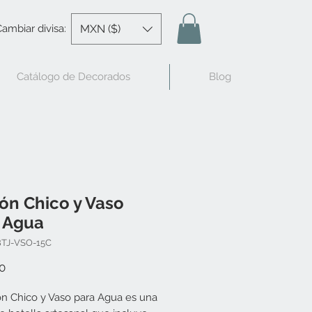
MXN ($)
ambiar divisa:
Catálogo de Decorados
Blog
jón Chico y Vaso
 Agua
BTJ-VSO-15C
Precio
0
jón Chico y Vaso para Agua es una