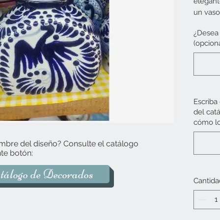
elegant
un vaso
tapa, i
¿Desea 
Puede o
(opciona
decorad
catálog
el que m
Tradici
Escriba
de noch
del cat
botijón
cómo lo
poblana
mano co
mbre del diseño? Consulte el catálogo
tiempo 
te botón:
garanti
tálogo de Decorados
de cada
Cantida
A travé
promove
Puebla 