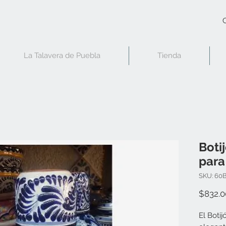
C
La Talavera de Puebla
Tienda
Boti
para
SKU: 60
$832.0
El Boti